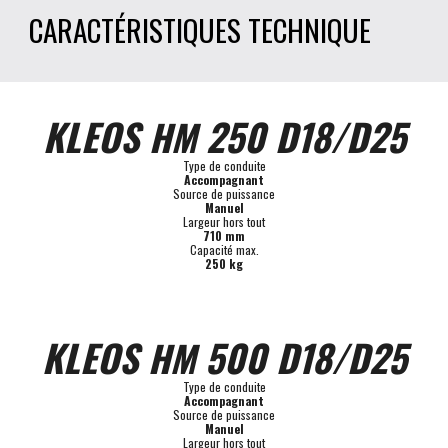
CARACTÉRISTIQUES TECHNIQUE 
KLEOS 
 250 D18/D25
HM
Type de conduite
Accompagnant
Source de puissance
Manuel
Largeur hors tout
710 mm
Capacité max.
25
0 kg
KLEOS 
 500 D18/D25
HM
Type de conduite
Accompagnant
Source de puissance
Manuel
Largeur hors tout