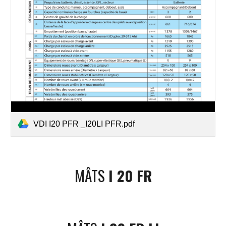
VDI I20 PFR _I20LI PFR.pdf
MÂTS 
I 20 FR